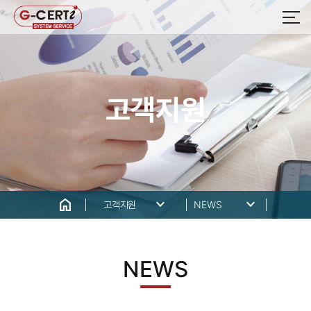
고객지원
home
keyboard_arrow_down
keyboard_arrow_down
고객지원
NEWS
NEWS