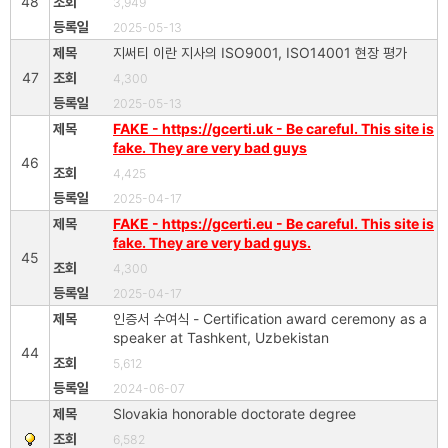
48
3,949
2025-05-13
지써티 이란 지사의 ISO9001, ISO14001 현장 평가
47
4,300
2025-05-13
FAKE - https://gcerti.uk - Be careful. This site is
fake. They are very bad guys
46
4,425
2025-04-17
FAKE - https://gcerti.eu - Be careful. This site is
fake. They are very bad guys.
45
4,300
2025-04-17
인증서 수여식 - Certification award ceremony as a
speaker at Tashkent, Uzbekistan
44
5,612
2024-06-07
Slovakia honorable doctorate degree
6,582