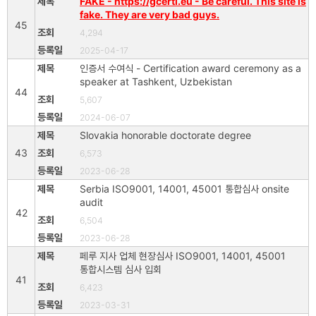
FAKE - https://gcerti.eu - Be careful. This site is
fake. They are very bad guys.
45
4,294
2025-04-17
인증서 수여식 - Certification award ceremony as a
speaker at Tashkent, Uzbekistan
44
5,607
2024-06-07
Slovakia honorable doctorate degree
43
6,573
2023-06-28
Serbia ISO9001, 14001, 45001 통합심사 onsite
audit
42
6,504
2023-06-28
페루 지사 업체 현장심사 ISO9001, 14001, 45001
통합시스템 심사 입회
41
6,423
2023-03-31