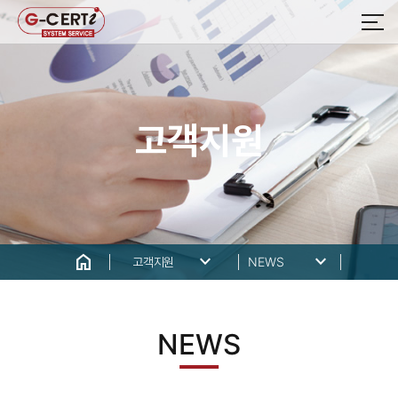
고객지원
home
keyboard_arrow_down
keyboard_arrow_down
고객지원
NEWS
NEWS