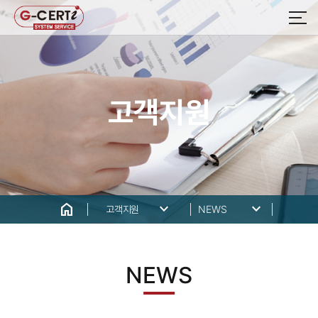
고객지원
home
keyboard_arrow_down
keyboard_arrow_down
고객지원
NEWS
NEWS