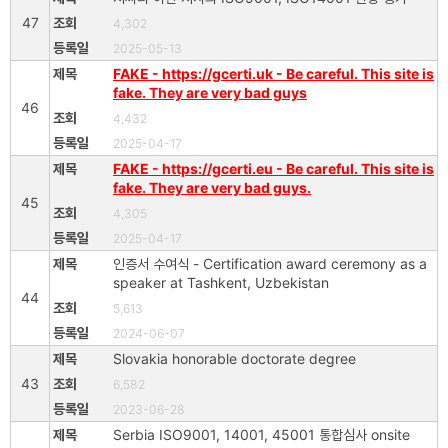
47
4,302
2025-05-13
FAKE - https://gcerti.uk - Be careful. This site is
fake. They are very bad guys
46
4,432
2025-04-17
FAKE - https://gcerti.eu - Be careful. This site is
fake. They are very bad guys.
45
4,305
2025-04-17
인증서 수여식 - Certification award ceremony as a
speaker at Tashkent, Uzbekistan
44
5,613
2024-06-07
Slovakia honorable doctorate degree
43
6,582
2023-06-28
Serbia ISO9001, 14001, 45001 통합심사 onsite