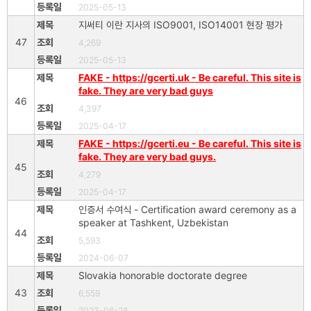
2025-05-13
지써티 이란 지사의 ISO9001, ISO14001 현장 평가
47
4,269
2025-05-13
FAKE - https://gcerti.uk - Be careful. This site is
fake. They are very bad guys
46
4,397
2025-04-17
FAKE - https://gcerti.eu - Be careful. This site is
fake. They are very bad guys.
45
4,279
2025-04-17
인증서 수여식 - Certification award ceremony as a
speaker at Tashkent, Uzbekistan
44
5,593
2024-06-07
Slovakia honorable doctorate degree
43
6,559
2023-06-28