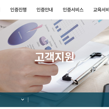
개
인증진행
인증안내
인증서비스
교육서
고객지원
keyboard_arrow_down