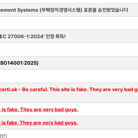
Management Systems (부패방지경영시스템) 표준을 승인받았습니다
EC 27006-1:2024' 인정 획득!
SO14001:2025)
erti.uk - Be careful. This site is fake. They are very bad 
e is fake. They are very bad guys.
e is fake. They are very bad guys.
월반)